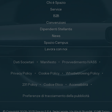
Chi è Spazio
Service
B2B
Convenzioni
Dipendenti Stellantis
News
Spazio Campus
Lavora con noi
Dati Societari
•
Manifesto
•
Provvedimento IVASS
•
Privacy Policy
•
Cookie Policy
•
Whistleblowing Policy
•
231 Policy
•
Codice Etico
•
Accessibilità
•
Preferenze di tracciamento della pubblicità
© Copyright 2009-2025 Spazio S.P.A. Sede Legale: Via Ala di Stura 84, 10148 Torino