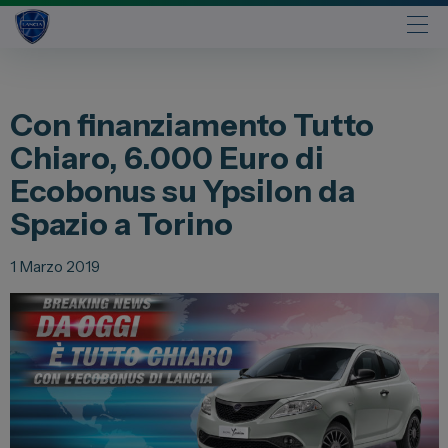
Automobili
Con finanziamento Tutto
Fiat
Chiaro, 6.000 Euro di
Abarth
Ecobonus su Ypsilon da
Lancia
Spazio a Torino
Alfa Romeo
Jeep
1 Marzo 2019
Opel
Peugeot
Citroen
Leapmotor
Toyota