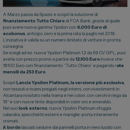
Lexus
DR
A Marzo passa da Spazio e scopri la soluzione di
finanziamento Tutto Chiaro
di FCA Bank, grazie al quale
Dongfeng
puoi avere nuova gamma Ypsilon con
6.000 Euro di
ecobonus
, anticipo zero e la prima rata la paghi nel 2019.
L’iniziativa è valida su un numero limitato di vetture in pronta
Veicoli Commerciali
consegna.
Se scegli ad es. nuova Ypsilon Platinum 1.2 da 69 CV GPL, puoi
Fiat Professional
averla con prezzo promo a partire da
12.100 Euro
invece che
18.100 Euro con finanziamento “Tutto Chiaro” e pagando r
ate
Citroen
mensili da 253 Euro
.
Toyota
Scopri
Lancia Ypsilon Platinum, la versione più esclusiva
,
con tessuti e ricami pregiati negli interni, con rivestimenti in
Alcantara rivisitato nella trama e nei colori, con cerchi in lega da
Servizi
16″ e con nuove tinte disponibili in color oro e smeraldo.
Nel suo
look esterno
, nuova Ypsilon Platinum sfoggia
Auto Usate e Km Zero
calandra, specchietti esterni e maniglie-porta interamente
Officina
cromati.
A bordo
lasciati sedurre dai pannelli porta in nero lucido con
Carrozzeria