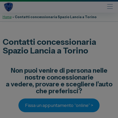
Home
»
Contatti concessionaria Spazio Lancia a Torino
Automobili
Fiat
Contatti concessionaria
Abarth
Spazio Lancia a Torino
Lancia
Alfa Romeo
Non puoi venire di persona nelle
Jeep
nostre concessionarie
Opel
a vedere, provare e scegliere l’auto
Peugeot
che preferisci?
Citroen
Leapmotor
Fissa un appuntamento “online” >
Toyota