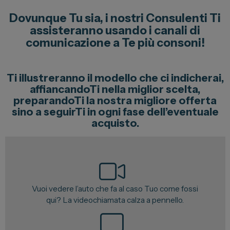
Lexus
Dovunque Tu sia, i nostri Consulenti Ti
DR
assisteranno usando i canali di
comunicazione a Te più consoni!
Dongfeng
Ti illustreranno il modello che ci indicherai,
Veicoli Commerciali
affiancandoTi nella miglior scelta,
preparandoTi la nostra migliore offerta
Fiat Professional
sino a seguirTi in ogni fase dell’eventuale
Citroen
acquisto.
Toyota
Servizi
Vuoi vedere l’auto che fa al caso Tuo come fossi
Auto Usate e Km Zero
qui? La videochiamata calza a pennello.
Officina
Carrozzeria