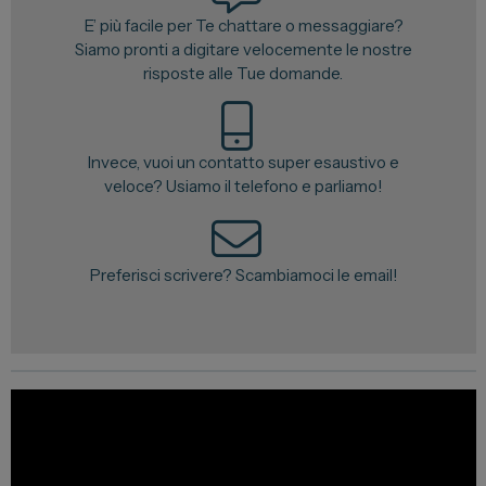
E’ più facile per Te chattare o messaggiare?
Vendi la tua auto
Siamo pronti a digitare velocemente le nostre
Soluzioni Business
risposte alle Tue domande.
Convenzioni
Dipendenti Stellantis
Invece, vuoi un contatto super esaustivo e
Promozioni
veloce? Usiamo il telefono e parliamo!
Gruppo Spazio
Preferisci scrivere? Scambiamoci le email!
Il Gruppo Spazio
Impegno per l’Ambiente
Impegno per il Sociale
Comunità Energetica
Sedi e Recapiti
News ed Eventi