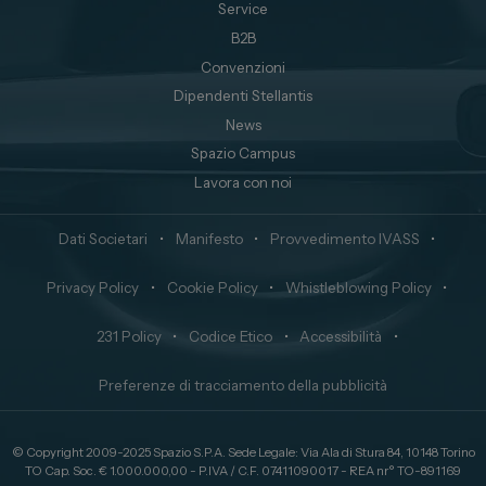
Service
B2B
Convenzioni
Dipendenti Stellantis
News
Spazio Campus
Lavora con noi
Dati Societari
•
Manifesto
•
Provvedimento IVASS
•
Privacy Policy
•
Cookie Policy
•
Whistleblowing Policy
•
231 Policy
•
Codice Etico
•
Accessibilità
•
Preferenze di tracciamento della pubblicità
© Copyright 2009-2025 Spazio S.P.A. Sede Legale: Via Ala di Stura 84, 10148 Torino
TO Cap. Soc. € 1.000.000,00 - P.IVA / C.F. 07411090017 - REA nr° TO-891169