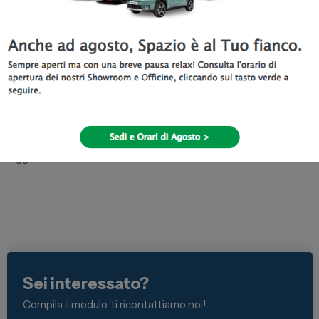
Ma se vuoi comunque raggiungerci,
puoi!
Siamo a Tua disposizione per offrirti sempre il migliore servizio
garantendo una
scrupolosa e regolare sanificazione
degli
ambienti, l’
igienizzazione dei veicoli
prima della consegna e
l’utilizzo di
dispositivi di protezione individuale
a norma di
legge.
Sei interessato?
Compila il modulo, ti ricontattiamo noi!