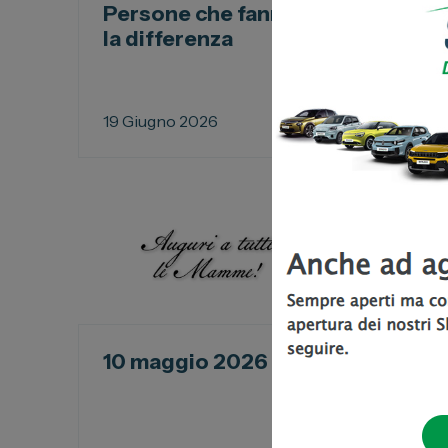
Persone che fanno
Car
la differenza
la 
nos
Us
19 Giugno 2026
17 G
10 maggio 2026
Buo