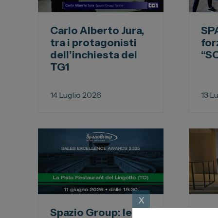
Carrozzer
Leapmotor
Vendi la t
Toyota
Carlo Alberto Jura,
SPA
Soluzioni
Lexus
tra i protagonisti
for
Convenzi
DR
dell’inchiesta del
“S
TG1
Dipendenti
Dongfeng
Promozio
14 Luglio 2026
13 L
x
Spazio Group: le
Pre