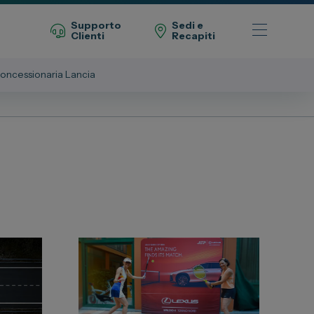
Supporto
Sedi e
Clienti
Recapiti
oncessionaria Lancia
Telefono Vendita
011 22 51 711
Telefono Officina
011 22 51 737
Email
spazio@spaziogroup.com