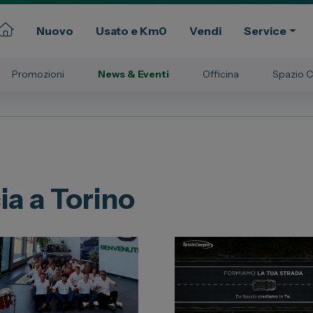
Nuovo
Usato e Km0
Vendi
Service
Promozioni
News & Eventi
Officina
Spazio C
Commerciali
Gruppo Spazio
ssional
Il Gruppo Spazio
Impegno per l’Ambiente
a a Torino
Impegno per il Sociale
Comunità Energetica
Sedi e Recapiti
News ed Eventi
e e Km Zero
Spazio Campus
Lavora con noi