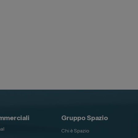
mmerciali
Gruppo Spazio
al
Chi è Spazio