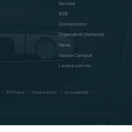
Service
B2B
Convenzioni
Dipendenti Stellantis
News
Spazio Campus
Lavora con noi
•
231 Policy
•
Codice Etico
•
Accessibilità
•
Made in
RSW Studio