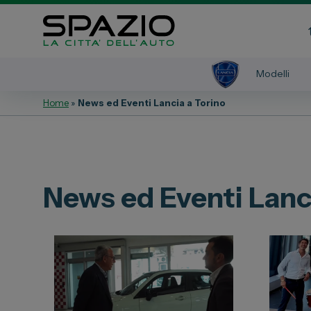
Modelli
Home
»
News ed Eventi Lancia a Torino
Automobili
Veicoli 
Fiat
Fiat Profe
Abarth
Citroen
News ed Eventi Lanci
Lancia
Toyota
Alfa Romeo
Jeep
Servizi
Opel
Auto Usat
Peugeot
Officina
Citroen