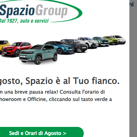
lisi: valorizzata
l’Ambiente ogni
leadership della
giorno
tra Divisione
ato
iugno 2026
5 Giugno 2026
n 1° maggio!