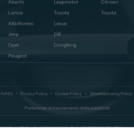
Abarth
Leapmotor
Citroen
Lancia
Toyota
Toyota
Alfa Romeo
Lexus
Jeep
DR
Opel
Dongfeng
Peugeot
 IVASS
•
Privacy Policy
•
Cookie Policy
•
Whistleblowing Policy
Preferenze di tracciamento della pubblicità
 10148 Torino TO Cap. Soc. € 1.000.000,00 - P.IVA / C.F. 07411090017 - REA