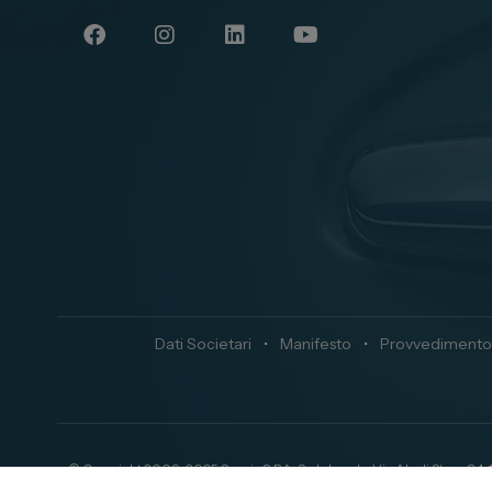
Dati Societari
•
Manifesto
•
Provvedimento
© Copyright 2009-2025 Spazio S.P.A. Sede Legale: Via Ala di Stura 84,
nr° TO-891169