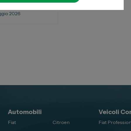
ggio 2026
Automobili
Veicoli Co
Fiat
Citroen
Fiat Profession