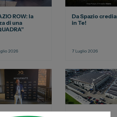
ia
Servizio Clienti
ua auto
ZIO ROW: la
Da Spazio credi
 Business
za di una
in Te!
oni
QUADRA”
 Stellantis
ni
uglio 2026
7 Luglio 2026
mio ad Antonio
Celebriamo