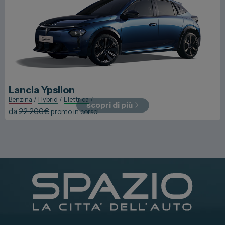
Lancia
Ypsilon
Benzina
/
Hybrid
/
Elettrica
/
scopri di più
da
22.200
€
promo in corso!