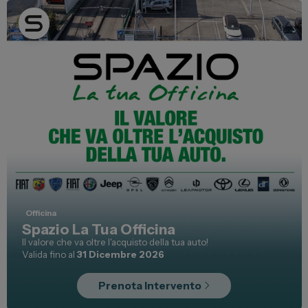
Lexus
DR
Dongfeng
Veicoli Commerciali
Fiat Professional
Citroen
Toyota
Officina
Spazio La Tua Officina
Servizi
Il valore che va oltre l'acquisto della tua auto!
Valida fino al
31 Dicembre 2026
Auto Usate e Km Zero
Officina
Prenota Intervento
Carrozzeria