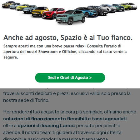
Scopri di più
Sei alla ricerca della
migliore offerta Lancia a Torino
?
Spazio, la tua
Concessionaria Ufficiale Lancia
, ti propone
condizioni d’acquisto estremamente vantaggiose sull’intera
gamma rinnovata.
Il ritorno di Lancia è sinonimo di stile italiano rinnovato e
tecnologia avanzata. Per questo, abbiamo creato pacchetti
promozionali unici su modelli selezionati. Che tu sia interessato
alla Lancia Ypsilon Hybrid o in attesa delle prossime novità,
troverai sconti dedicati e prezzi esclusivi validi solo presso la
nostra sede di Torino.
Per rendere il tuo acquisto ancora più semplice, offriamo anche
soluzioni di finanziamento flessibili e tassi agevolati
,
oltre a
opzioni di leasing Lanci
a pensate per privati e
aziende. Il nostro team ti guiderà attraverso ogni offerta
disponibile, assicurandoti la massima trasparenza.