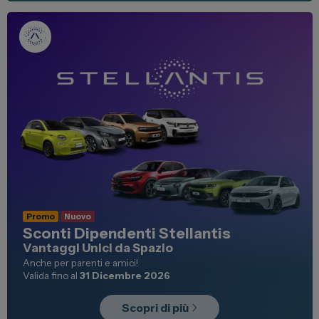
Vendi la tua auto
Soluzioni Business
Convenzioni
Dipendenti Stellantis
Promozioni
Gruppo Spazio
Il Gruppo Spazio
Promo
Nuovo
Impegno per l’Ambiente
Sconti Dipendenti Stellantis
Impegno per il Sociale
Vantaggi Unici da Spazio
Anche per parenti e amici!
Comunità Energetica
Valida fino al
31 Dicembre 2026
Sedi e Recapiti
Scopri di più
News ed Eventi