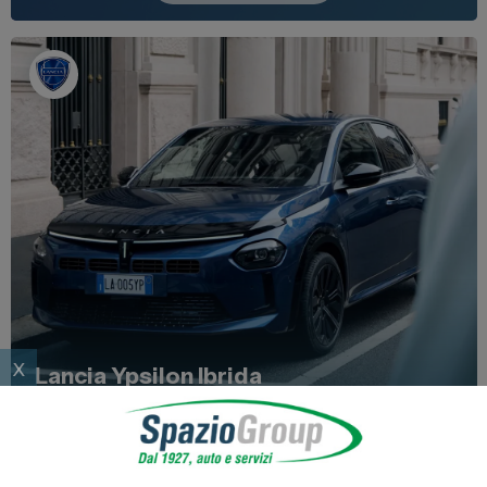
Spazio Campus
Lavora con noi
Servizio Clienti
Telefono Vendita
011 22 51 711
Telefono Officina
011 22 51 737
Email
spazio@spaziogroup.com
x
Lancia Ypsilon Ibrida
da 269€ al mese
Zero maxirata. Zero interessi.
Valida fino al
31 Agosto 2026