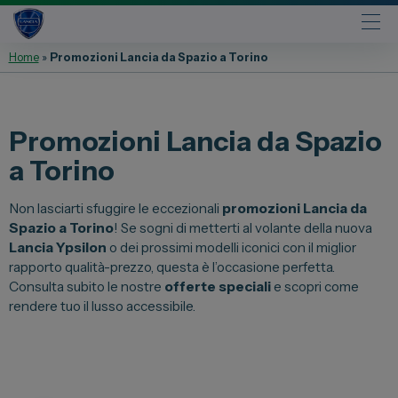
Home
»
Promozioni Lancia da Spazio a Torino
Automobili
Fiat
Promozioni Lancia da Spazio
Abarth
a Torino
Lancia
Alfa Romeo
Non lasciarti sfuggire le eccezionali
promozioni Lancia da
Spazio a Torino
! Se sogni di metterti al volante della nuova
Jeep
Lancia Ypsilon
o dei prossimi modelli iconici con il miglior
Opel
rapporto qualità-prezzo, questa è l’occasione perfetta.
Consulta subito le nostre
offerte speciali
e scopri come
Peugeot
rendere tuo il lusso accessibile.
Citroen
Leapmotor
Toyota