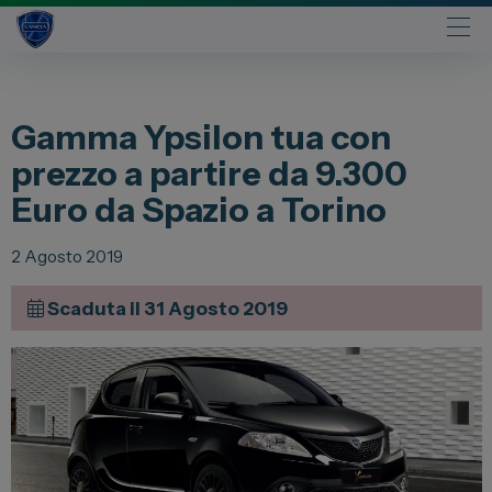
Automobili
Gamma Ypsilon tua con
Fiat
prezzo a partire da 9.300
Abarth
Euro da Spazio a Torino
Lancia
Alfa Romeo
2 Agosto 2019
Jeep
Scaduta il 31 Agosto 2019
Opel
Peugeot
Citroen
Leapmotor
Toyota