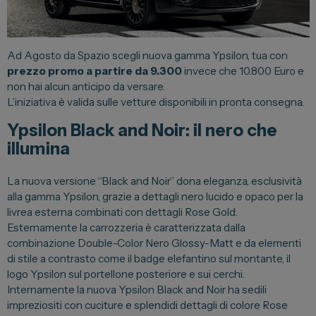
Lexus
DR
Ad Agosto da Spazio scegli nuova gamma Ypsilon, tua con
Dongfeng
prezzo promo a partire da 9.300
invece che 10.800 Euro e
non hai alcun anticipo da versare.
L’iniziativa è valida sulle vetture disponibili in pronta consegna.
Veicoli Commerciali
Ypsilon Black and Noir: il nero che
Fiat Professional
illumina
Citroen
La nuova versione “Black and Noir” dona eleganza, esclusività
Toyota
alla gamma Ypsilon, grazie a dettagli nero lucido e opaco per la
livrea esterna combinati con dettagli Rose Gold.
Esternamente la carrozzeria è caratterizzata dalla
Servizi
combinazione Double-Color Nero Glossy-Matt e da elementi
di stile a contrasto come il badge elefantino sul montante, il
Auto Usate e Km Zero
logo Ypsilon sul portellone posteriore e sui cerchi.
Internamente la nuova Ypsilon Black and Noir ha sedili
Officina
impreziositi con cuciture e splendidi dettagli di colore Rose
Carrozzeria