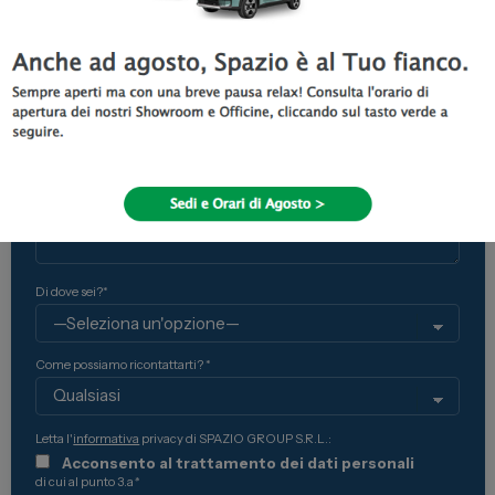
Ci contatti per *
Spazio Campus
Modello
Lavora con noi
Servizio Clienti
Nome
Email
Telefono
Telefono Vendita
011 22 51 711
Richiesta
Telefono Officina
011 22 51 737
Di dove sei?*
Email
spazio@spaziogroup.com
Come possiamo ricontattarti? *
Letta l'
informativa
privacy di SPAZIO GROUP S.R.L.:
Acconsento al trattamento dei dati personali
di cui al punto 3.a
*