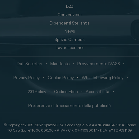
B2B
Convenzioni
Dipendenti Stellantis
News
Spazio Campus
Lavora con noi
Dati Societari
•
Manifesto
•
Provvedimento IVASS
•
Privacy Policy
•
Cookie Policy
•
Whistleblowing Policy
•
231 Policy
•
Codice Etico
•
Accessibilità
•
Preferenze di tracciamento della pubblicità
© Copyright 2009-2025 Spazio S.P.A. Sede Legale: Via Ala di Stura 84, 10148 Torino
TO Cap. Soc. € 1.000.000,00 - P.IVA / C.F. 07411090017 - REA nr° TO-891169