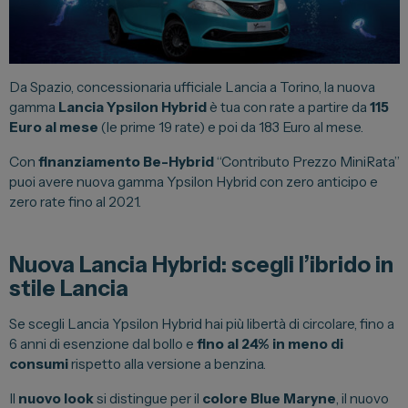
Lexus
DR
Dongfeng
Da Spazio, concessionaria ufficiale Lancia a Torino, la nuova
gamma
Lancia Ypsilon Hybrid
è tua con rate a partire da
115
Euro al mese
(le prime 19 rate) e poi da 183 Euro al mese.
Veicoli Commerciali
Con
finanziamento Be-Hybrid
“Contributo Prezzo MiniRata”
Fiat Professional
puoi avere nuova gamma Ypsilon Hybrid con zero anticipo e
zero rate fino al 2021.
Citroen
Toyota
Nuova Lancia Hybrid: scegli l’ibrido in
stile Lancia
Servizi
Se scegli Lancia Ypsilon Hybrid hai più libertà di circolare, fino a
6 anni di esenzione dal bollo e
fino al 24% in meno di
Auto Usate e Km Zero
consumi
rispetto alla versione a benzina.
Officina
Il
nuovo look
si distingue per il
colore Blue Maryne
, il nuovo
Carrozzeria