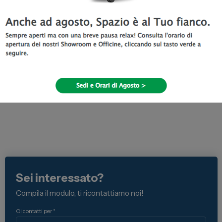
Passa in concessionaria Lancia da Spazio a Torino e vieni a
scoprire nuova gamma Ypsilon Hybrid.
Sei interessato?
Compila il modulo, ti ricontattiamo noi!
Ci contatti per *