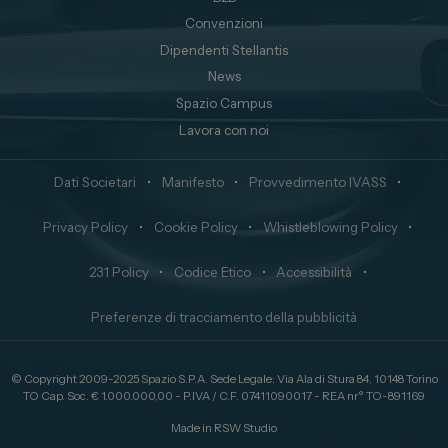
Convenzioni
Dipendenti Stellantis
News
Spazio Campus
Lavora con noi
Dati Societari
•
Manifesto
•
Provvedimento IVASS
•
Privacy Policy
•
Cookie Policy
•
Whistleblowing Policy
•
231 Policy
•
Codice Etico
•
Accessibilità
•
Preferenze di tracciamento della pubblicità
© Copyright 2009-2025 Spazio S.P.A. Sede Legale: Via Ala di Stura 84, 10148 Torino
TO Cap. Soc. € 1.000.000,00 - P.IVA / C.F. 07411090017 - REA nr° TO-891169
Made in
RSW Studio