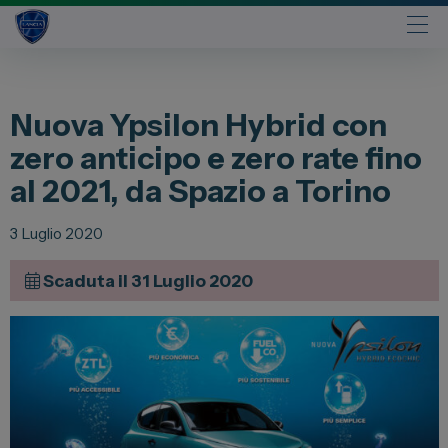
Automobili
Nuova Ypsilon Hybrid con
Fiat
zero anticipo e zero rate fino
Abarth
al 2021, da Spazio a Torino
Lancia
Alfa Romeo
3 Luglio 2020
Jeep
Scaduta il 31 Luglio 2020
Opel
Peugeot
Citroen
Leapmotor
Toyota