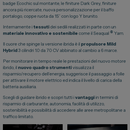
badge Ecochic sul montante, le finiture Dark Grey, finiture
Vendi la tua auto
ancora più ricercate, nuova personalizzazione per il baffo
portalogo, coppe ruota da 15’’ con logo Y brunito.
Soluzioni Business
Internamente i
tessuti
dei sedili realizzati in parte con un
Convenzioni
®
materiale innovativo e sostenibile
come il Seaqual
Yarn.
Dipendenti Stellantis
Il cuore che spinge la versione ibrida è il
propulsore Mild
Promozioni
Hybrid
3 cilindri 1.0 da 70 CV abbinato al cambio a 6 marce.
Per monitorare in tempo reale le prestazioni del nuovo motore
ibrido, il
nuovo quadro strumenti
visualizza il
Gruppo Spazio
risparmio/recupero dell’energia, suggerisce il passaggio a folle
per attivare il motore elettrico ed indica il livello di carica della
Il Gruppo Spazio
batteria ausiliaria.
Impegno per l’Ambiente
Scegli di guidare ibrido e scopri tutti i
vantaggi
in termini di
Impegno per il Sociale
risparmio di carburante, autonomia, facilità di utilizzo,
Comunità Energetica
sostenibilità e possibilità di accedere alle aree metropolitane a
traffico limitato.
Sedi e Recapiti
News ed Eventi