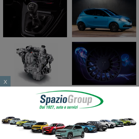
Spazio Campus
Lavora con noi
Servizio Clienti
Telefono Vendita
011 22 51 711
Telefono Officina
011 22 51 737
x
Email
spazio@spaziogroup.com