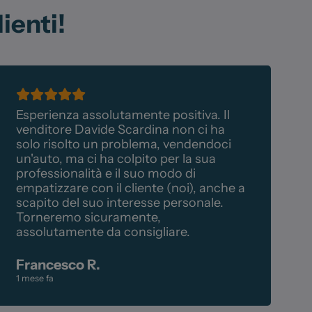
ienti!
Esperienza assolutamente positiva. Il
H
venditore Davide Scardina non ci ha
f
solo risolto un problema, vendendoci
n
un'auto, ma ci ha colpito per la sua
l
professionalità e il suo modo di
f
empatizzare con il cliente (noi), anche a
P
scapito del suo interesse personale.
d
Torneremo sicuramente,
assolutamente da consigliare.
F
1
Francesco R.
1 mese fa