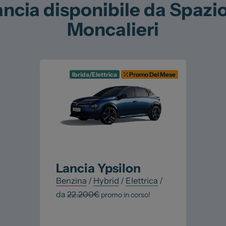
cia disponibile da Spazio 
Moncalieri
Ibrida/Elettrica
Promo Del Mese
Lancia
Ypsilon
Benzina
/
Hybrid
/
Elettrica
/
da
22.200
€
promo in corso!