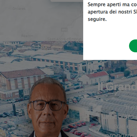
Il Gran
"Il 
articolato
sue es
proporre 