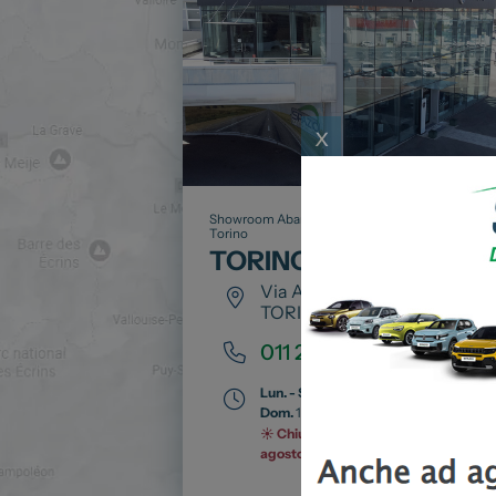
x
Showroom Abarth, Fiat, Lancia e Leapmotor a
Torino
TORINO
Via Ala di Stura, 84
TORINO
011 2251711
Lun. - Sab.
09:00 – 19:30
Dom.
10:00 – 12:00 | 15:00 – 19:30
☀️ Chiusi tutte le domeniche di luglio 
agosto e dal 12/08 al 19/08 compresi.