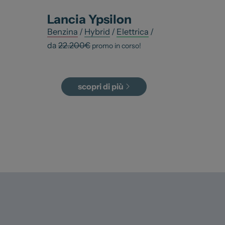
Carrozzer
Leapmotor
Lancia
Ypsilon
Vendi la t
Toyota
Benzina
/
Hybrid
/
Elettrica
/
Soluzioni 
Lexus
da
22.200
€
promo in corso!
Convenzi
DR
Dipendenti
Dongfeng
Promozio
scopri di più