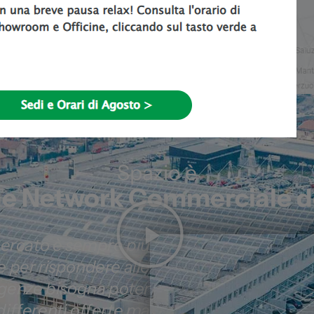
Spazio è
de Network Commerciale d
mercato è sempre più
 e per rispondere alle
igenze bisogna poter
differenti offerte ma