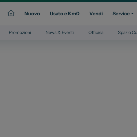
Nuovo
Usato e Km0
Vendi
Service
Promozioni
News & Eventi
Officina
Spazio Co
Commerciali
Gruppo Spazio
ssional
Il Gruppo Spazio
Impegno per l’Ambiente
Impegno per il Sociale
Comunità Energetica
Sedi e Recapiti
News ed Eventi
e e Km Zero
Spazio Campus
Lavora con noi