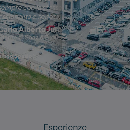
sempre con la stessa
ssionalità e serietà."
Carlo Alberto Jura
idente di Spazio Group
uppo Spazio
Esperienze