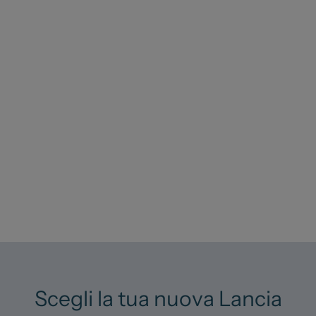
ia
Servizio Clienti
ua auto
Business
oni
 Stellantis
ni
Scegli la tua nuova Lancia