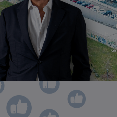
profe
Pres
Gr