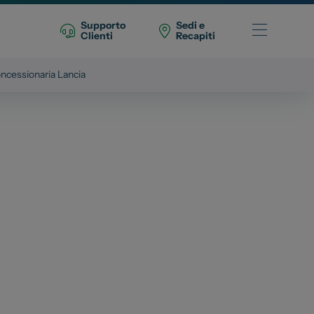
Supporto
Sedi e
Clienti
Recapiti
ncessionaria Lancia
Telefono Vendita
011 22 51 711
Telefono Officina
011 22 51 737
Email
spazio@spaziogroup.com