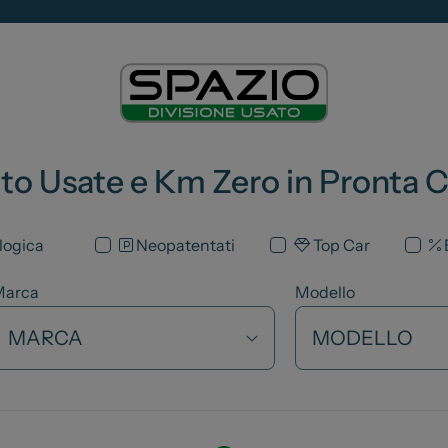
ia
Servizio Clienti
ua auto
Business
oni
 Stellantis
ni
to Usate e Km Zero in Pronta 
logica
Neopatentati
Top Car
Marca
Modello