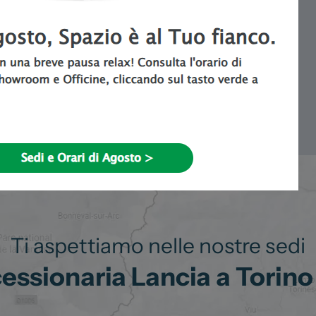
scopri di più
Ti aspettiamo nelle nostre sedi
ssionaria Lancia a Torino