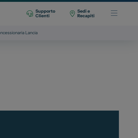
Supporto
Sedi e
Clienti
Recapiti
ncessionaria Lancia
Telefono Vendita
011 22 51 711
Telefono Officina
011 22 51 737
Email
spazio@spaziogroup.com