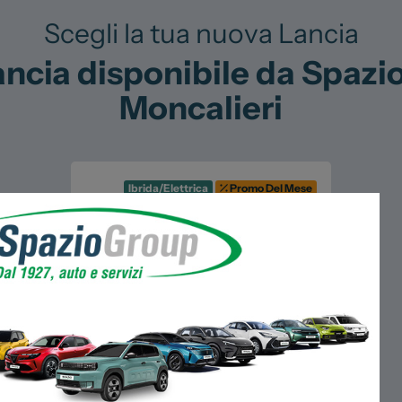
Scegli la tua nuova Lancia
cia disponibile da Spazio 
Moncalieri
Ibrida/Elettrica
Promo Del Mese
Lancia
Ypsilon
Benzina
/
Hybrid
/
Elettrica
/
da
22.200
€
promo in corso!