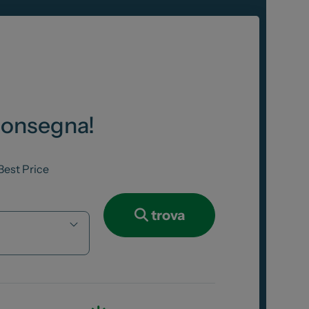
Consegna!
Best Price
trova