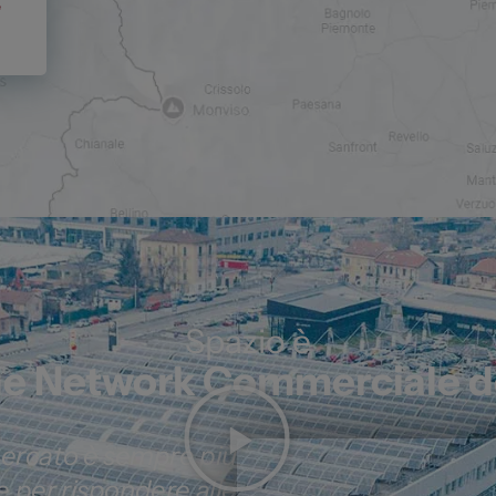
e
Spazio è
de Network Commerciale d
mercato è sempre più
 e per rispondere alle