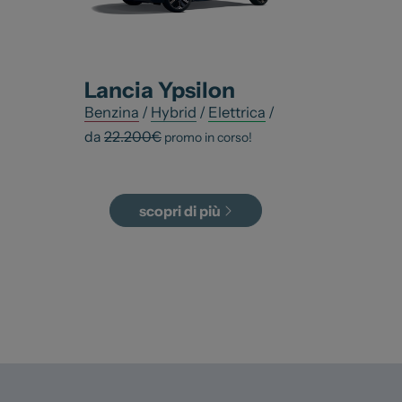
Lancia
Ypsilon
Benzina
/
Hybrid
/
Elettrica
/
da
22.200
€
promo in corso!
scopri di più