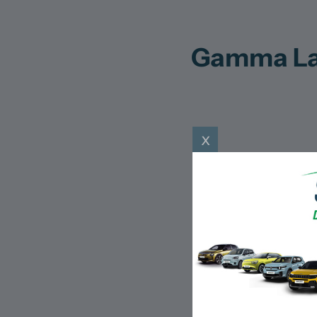
Gamma Lan
x