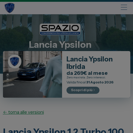
Automobili
Fiat
Lancia
Ypsilon
Abarth
Lancia Ypsilon
Lancia
Ibrida
Alfa Romeo
da 269€ al mese
Jeep
Zero maxirata. Zero interessi.
Valida fino al
31 Agosto 2026
Opel
Scopri di più
Peugeot
Citroen
← torna alle versioni
Leapmotor
Toyota
Lancia Ypsilon 1.2 Turbo 100