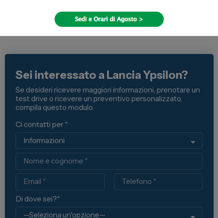
Sei interessato a Lancia Ypsilon?
Se desideri ricevere maggiori informazioni, prenotare un
test drive o ricevere un preventivo personalizzato,
compila questo modulo.
Ci contatti per *
Nome
Email
Telefono
Di dove sei?*