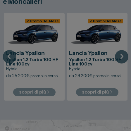
e Moncalieri
Promo Del Mese
Promo Del Mese
a
Ypsilon
Lancia
Ypsilon
Lancia
Y
 1.2 Turbo 100 HF
Ypsilon 1.2 Turbo 100 HF
Ypsilon 1.
0cv
Line 100cv
Line 100c
Hybrid
Hybrid
00
€
da
28.200
€
da
28.200
promo in corso!
promo in corso!
opri di più
scopri di più
scop