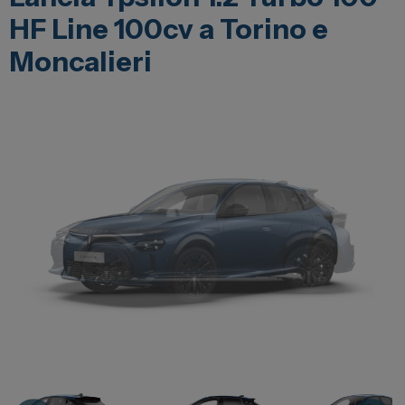
Lexus
HF Line 100cv a Torino e
DR
Moncalieri
Dongfeng
Veicoli Commerciali
Fiat Professional
Citroen
Toyota
Servizi
Auto Usate e Km Zero
Officina
Carrozzeria