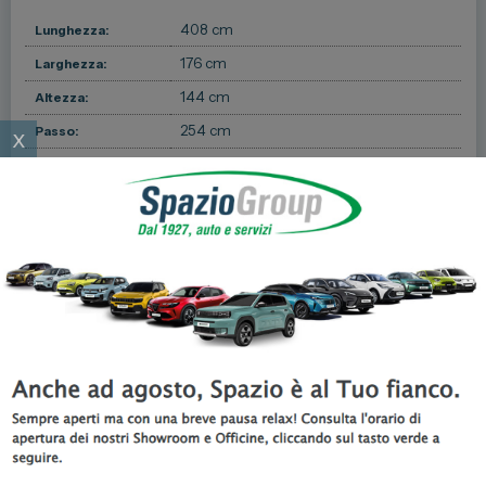
408 cm
Lunghezza:
176 cm
Larghezza:
144 cm
Altezza:
254 cm
x
Passo:
Dimensione
309/1118 litri
Bagagliaio:
5
Porte:
5
Posti:
Massa a pieno
-1 kg
carico:
-1 kg
Peso a vuoto:
Pneumatici
205/45 R17
Anteriori:
Pneumatici
205/45 R17
Posteriori: