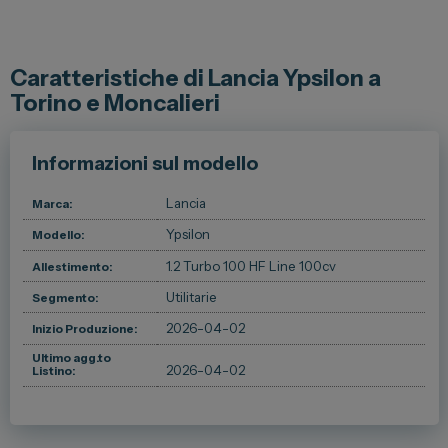
Spazio Campus
Lavora con noi
Caratteristiche di Lancia Ypsilon a
Servizio Clienti
Torino e Moncalieri
Informazioni sul modello
Telefono Vendita
011 22 51 711
Lancia
Marca:
Ypsilon
Telefono Officina
Modello:
011 22 51 737
1.2 Turbo 100 HF Line 100cv
Allestimento:
Utilitarie
Segmento:
Email
spazio@spaziogroup.com
2026-04-02
Inizio Produzione:
Ultimo agg.to
2026-04-02
Listino: