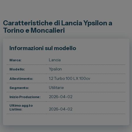
Spazio Campus
Lavora con noi
Caratteristiche di Lancia Ypsilon a
Servizio Clienti
Torino e Moncalieri
Informazioni sul modello
Telefono Vendita
011 22 51 711
Lancia
Marca:
Ypsilon
Telefono Officina
Modello:
011 22 51 737
1.2 Turbo 100 LX 100cv
Allestimento:
Utilitarie
Segmento:
Email
spazio@spaziogroup.com
2026-04-02
Inizio Produzione:
Ultimo agg.to
2026-04-02
Listino: