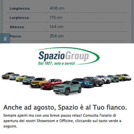
408 cm
Lunghezza:
176 cm
Larghezza:
144 cm
Altezza:
254 cm
x
Passo:
Dimensione
309/1118 litri
Bagagliaio:
5
Porte:
5
Posti:
Massa a pieno
-1 kg
carico:
-1 kg
Peso a vuoto:
Pneumatici
205/45 R17
Anteriori:
Pneumatici
205/45 R17
Posteriori: