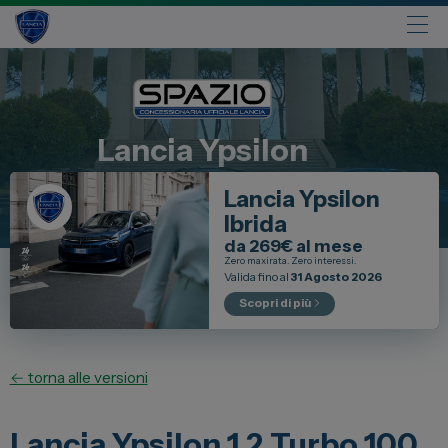
Automobili
Fiat
Lancia
Ypsilon
Abarth
Lancia Ypsilon
Lancia
Ibrida
Alfa Romeo
da 269€ al mese
Jeep
Zero maxirata. Zero interessi.
Valida fino al
31 Agosto 2026
Opel
Scopri di più
Peugeot
Citroen
← torna alle versioni
Leapmotor
Toyota
Lancia Ypsilon 1.2 Turbo 100