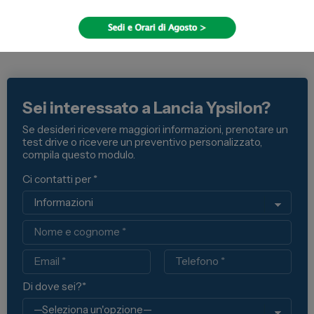
Sei interessato a Lancia Ypsilon?
Se desideri ricevere maggiori informazioni, prenotare un
test drive o ricevere un preventivo personalizzato,
compila questo modulo.
Ci contatti per *
Nome
Email
Telefono
Di dove sei?*