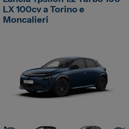
Lexus
LX 100cv a Torino e
DR
Moncalieri
Dongfeng
Veicoli Commerciali
Fiat Professional
Citroen
Toyota
Servizi
Auto Usate e Km Zero
Officina
Carrozzeria